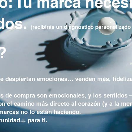
o: Tu marca necesi
idos.
(recibirás un diagnostico personalizado 
?
ue despiertan emociones… venden más, fideliz
es de compra son emocionales, y los sentidos 
on el camino más directo al corazón (y a la mem
 marcas no lo están haciendo.
tunidad… para ti.