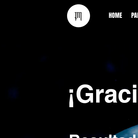
HOME
PA
¡Grac