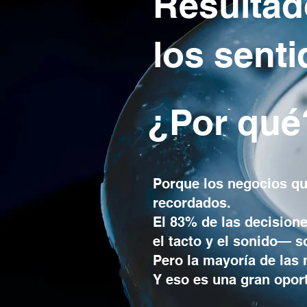
Resultad
los sent
¿Por qué
Porque los negocios q
recordados.
El 83% de las decision
el tacto y el sonido— s
Pero la mayoría de las
Y eso es una gran opor