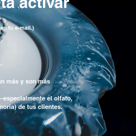
ta activar
en tu e-mail.)
an más y son más
—especialmente el olfato,
oria) de tus clientes.