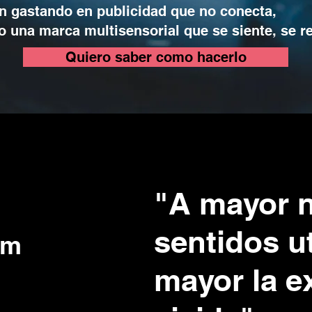
 gastando en publicidad que no conecta,
o una marca multisensorial que se siente, se 
Quiero saber como hacerlo
"A mayor 
o
sentidos ut
om
mayor la e