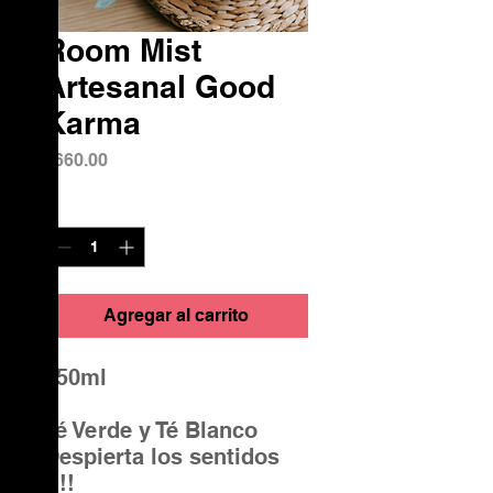
Room Mist
Artesanal Good
Karma
Precio
$660.00
Cantidad
*
Agregar al carrito
250ml
Té Verde y Té Blanco
Despierta los sentidos
!!!!